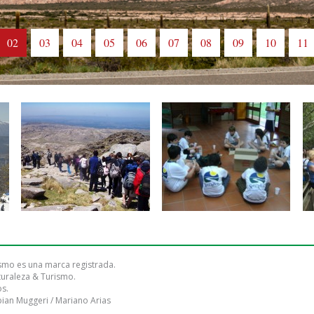
02
03
04
05
06
07
08
09
10
11
smo es una marca registrada.
turaleza & Turismo.
s.
bian Muggeri
/
Mariano Arias