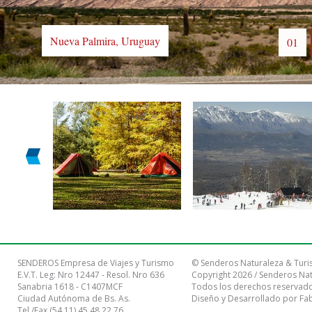
Nueva Palmira, Uruguay
01
SENDEROS Empresa de Viajes y Turismo
© Senderos Naturaleza & Turi
E.V.T. Leg: Nro 12447 - Resol. Nro 636
Copyright 2026 / Senderos Na
Sanabria 1618 - C1407MCF
Todos los derechos reservado
Ciudad Autónoma de Bs. As.
Diseño y Desarrollado por
Fa
Tel./Fax (54 11) 45 48 22 76